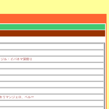
ラジル・イパネマ深焙り
キリマンジェロ、ペルー